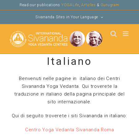
Skip
Read our publications
YOGALife
,
Articles
&
Gurugram
to
Sivananda Sites in Your Language
content
Italiano
Benvenuti nelle pagine in italiano dei Centri
Sivananda Yoga Vedanta. Qui troverete la
traduzione in italiano della pagina principale del
sito internazionale.
Qui di seguito troverete i siti Sivananda in italiano:
Centro Yoga Vedanta Sivananda Roma