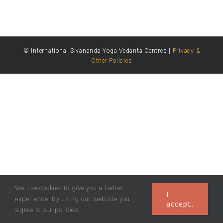
© International Sivananda Yoga Vedanta Centres |
Privacy &
Other Policies
We use cookies to give you a better
I
experience. By using our website you
accept.
agree to our policies.