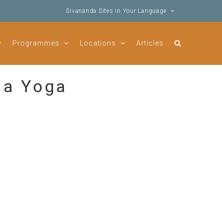
Sivananda Sites in Your Language
Programmes
Locations
Articles
da Yoga