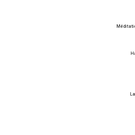
Méditat
H
La