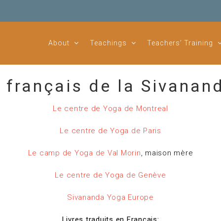
About
Teachings
Teachers’ Training
n français de la Sivanan
Le centre de Yoga de Montreal
Le centre de Yoga de Paris
Le camp de Yoga de Val Morin
, maison mère
Le centre de Yoga de Genève
Sivananda Yoga Europe
Livres traduits en Français: